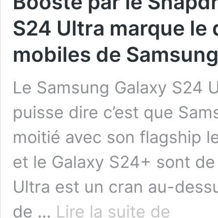
Boosté par le Snapdr
S24 Ultra marque le d
mobiles de Samsun
Le Samsung Galaxy S24 Ultr
puisse dire c’est que Sams
moitié avec son flagship l
et le Galaxy S24+ sont de
Ultra est un cran au-dess
Boosté
de …
Lire la suite de
par