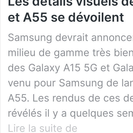
Les détails visuels
et A55 se dévoilent
Samsung devrait annonce
milieu de gamme très bien
des Galaxy A15 5G et Gal
venu pour Samsung de lan
A55. Les rendus de ces d
révélés il y a quelques s
Les
Lire la suite de
détails