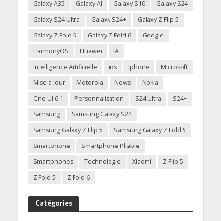
Galaxy A35
Galaxy AI
Galaxy S10
Galaxy S24
Galaxy S24 Ultra
Galaxy S24+
Galaxy Z Flip 5
Galaxy Z Fold 5
Galaxy Z Fold 6
Google
HarmonyOS
Huawei
IA
Intelligence Artificielle
ios
Iphone
Microsoft
Mise à jour
Motorola
News
Nokia
One UI 6.1
Personnalisation
S24 Ultra
S24+
Samsung
Samsung Galaxy S24
Samsung Galaxy Z Flip 5
Samsung Galaxy Z Fold 5
Smartphone
Smartphone Pliable
Smartphones
Technologie
Xiaomi
Z Flip 5
Z Fold 5
Z Fold 6
Catégories