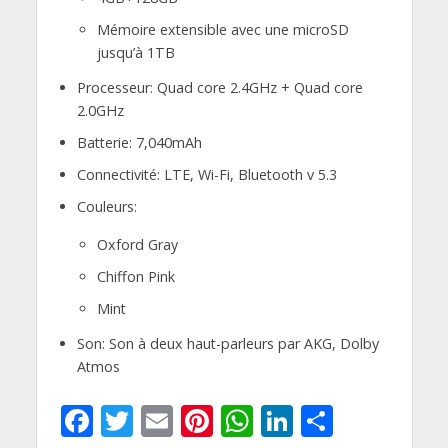
Mémoire extensible avec une microSD
jusqu’à 1TB
Processeur: Quad core 2.4GHz + Quad core
2.0GHz
Batterie: 7,040mAh
Connectivité: LTE, Wi-Fi, Bluetooth v 5.3
Couleurs:
Oxford Gray
Chiffon Pink
Mint
Son: Son à deux haut-parleurs par AKG, Dolby
Atmos
F
T
E
Pi
W
Li
P