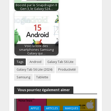
Boosté par le Snapdragon 8
Gen 3, le Galaxy S24…
Voici la liste des
smartphones Samsung
Galaxy qui…
Tags
Android
Galaxy Tab S6 Lite
Galaxy Tab S6 Lite (2024)
Productivité
Samsung
Tablette
Vous pourriez également aimer
APPLE
ARTICLES
MARQUES