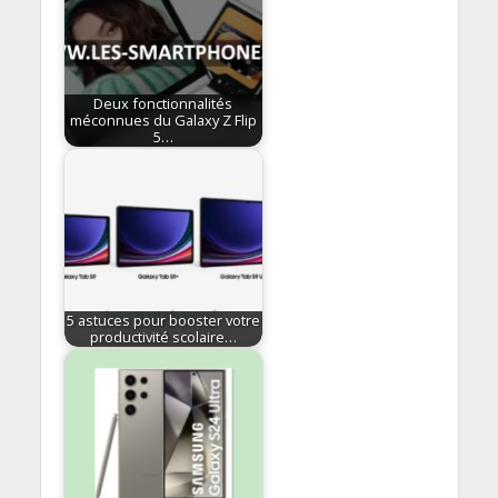
Deux fonctionnalités
méconnues du Galaxy Z Flip
5…
5 astuces pour booster votre
productivité scolaire…