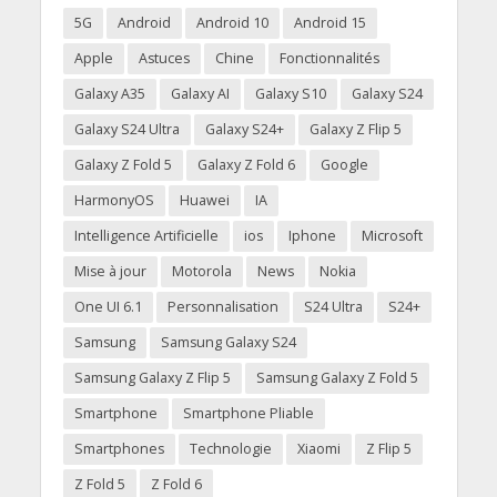
5G
Android
Android 10
Android 15
Apple
Astuces
Chine
Fonctionnalités
Galaxy A35
Galaxy AI
Galaxy S10
Galaxy S24
Galaxy S24 Ultra
Galaxy S24+
Galaxy Z Flip 5
Galaxy Z Fold 5
Galaxy Z Fold 6
Google
HarmonyOS
Huawei
IA
Intelligence Artificielle
ios
Iphone
Microsoft
Mise à jour
Motorola
News
Nokia
One UI 6.1
Personnalisation
S24 Ultra
S24+
Samsung
Samsung Galaxy S24
Samsung Galaxy Z Flip 5
Samsung Galaxy Z Fold 5
Smartphone
Smartphone Pliable
Smartphones
Technologie
Xiaomi
Z Flip 5
Z Fold 5
Z Fold 6