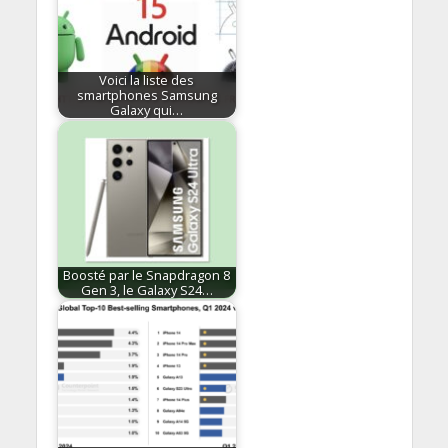
Voici la liste des
smartphones Samsung
Galaxy qui…
Boosté par le Snapdragon 8
Gen 3, le Galaxy S24…