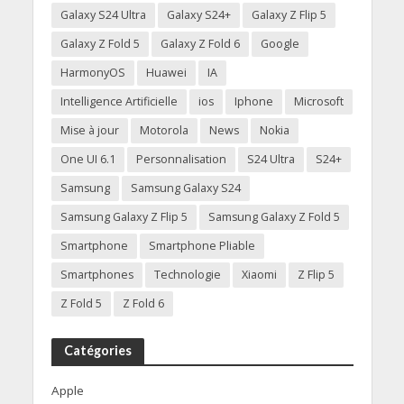
Galaxy S24 Ultra
Galaxy S24+
Galaxy Z Flip 5
Galaxy Z Fold 5
Galaxy Z Fold 6
Google
HarmonyOS
Huawei
IA
Intelligence Artificielle
ios
Iphone
Microsoft
Mise à jour
Motorola
News
Nokia
One UI 6.1
Personnalisation
S24 Ultra
S24+
Samsung
Samsung Galaxy S24
Samsung Galaxy Z Flip 5
Samsung Galaxy Z Fold 5
Smartphone
Smartphone Pliable
Smartphones
Technologie
Xiaomi
Z Flip 5
Z Fold 5
Z Fold 6
Catégories
Apple