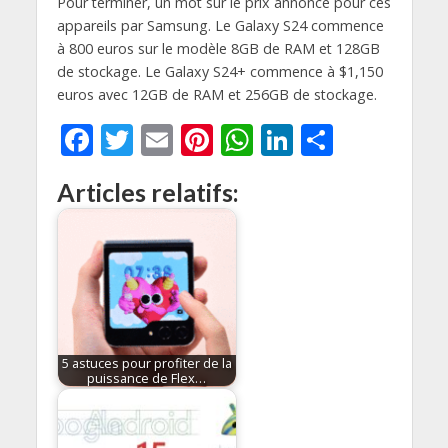
Pour terminer, un mot sur le prix annoncé pour ces
appareils par Samsung. Le Galaxy S24 commence
à 800 euros sur le modèle 8GB de RAM et 128GB
de stockage. Le Galaxy S24+ commence à $1,150
euros avec 12GB de RAM et 256GB de stockage.
F
T
E
Pi
W
Li
P
ac
w
m
nt
h
n
ar
Articles relatifs:
e
itt
ai
er
at
k
ta
b
er
l
e
s
e
g
o
st
A
dI
er
o
p
n
k
p
5 astuces pour profiter de la
puissance de Flex…