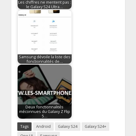
Les chiffres ne mentent pas :
le Galaxy S24 Ultra…
Samsung dévoile la liste des
fonctionnalités de…
Deux fonctionnalités
méconnues du Galaxy Z Flip
5…
Tags
Android
Galaxy S24
Galaxy S24+
One UI
Samsung