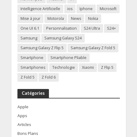
Intelligence Artificielle
ios
Iphone
Microsoft
Mise à jour
Motorola
News
Nokia
One UI 6.1
Personnalisation
S24 Ultra
S24+
Samsung
Samsung Galaxy S24
Samsung Galaxy Z Flip 5
Samsung Galaxy Z Fold 5
Smartphone
Smartphone Pliable
Smartphones
Technologie
Xiaomi
Z Flip 5
Z Fold 5
Z Fold 6
Catégories
Apple
Apps
Articles
Bons Plans