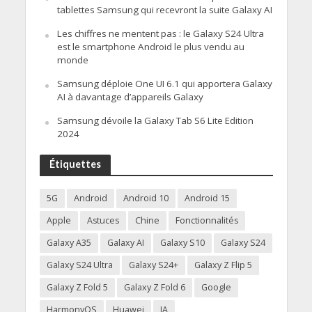
tablettes Samsung qui recevront la suite Galaxy AI
Les chiffres ne mentent pas : le Galaxy S24 Ultra
est le smartphone Android le plus vendu au
monde
Samsung déploie One UI 6.1 qui apportera Galaxy
AI à davantage d’appareils Galaxy
Samsung dévoile la Galaxy Tab S6 Lite Edition
2024
Étiquettes
5G
Android
Android 10
Android 15
Apple
Astuces
Chine
Fonctionnalités
Galaxy A35
Galaxy AI
Galaxy S10
Galaxy S24
Galaxy S24 Ultra
Galaxy S24+
Galaxy Z Flip 5
Galaxy Z Fold 5
Galaxy Z Fold 6
Google
HarmonyOS
Huawei
IA