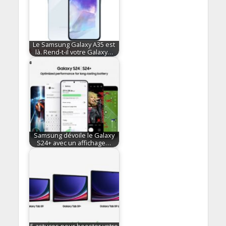
Le Samsung Galaxy A35 est
là. Rend-t-il votre Galaxy…
Samsung dévoile le Galaxy
S24+ avec un affichage…