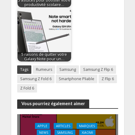
5 astuces pour booster votre
productivité scolaire…
5 raisons de quitter votre
Galaxy Note pour un…
Tags
Rumeurs
Samsung
Samsung Z Flip 6
Samsung Z Fold 6
Smartphone Pliable
Z Flip 6
Z Fold 6
Vous pourriez également aimer
APPLE
ARTICLES
MARQUES
NEWS
SAMSUNG
XIAOMI