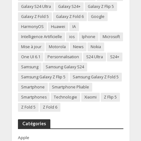
Galaxy S24 Ultra
Galaxy S24+
Galaxy Z Flip 5
Galaxy Z Fold 5
Galaxy Z Fold 6
Google
HarmonyOS
Huawei
IA
Intelligence Artificielle
ios
Iphone
Microsoft
Mise à jour
Motorola
News
Nokia
One UI 6.1
Personnalisation
S24 Ultra
S24+
Samsung
Samsung Galaxy S24
Samsung Galaxy Z Flip 5
Samsung Galaxy Z Fold 5
Smartphone
Smartphone Pliable
Smartphones
Technologie
Xiaomi
Z Flip 5
Z Fold 5
Z Fold 6
Catégories
Apple