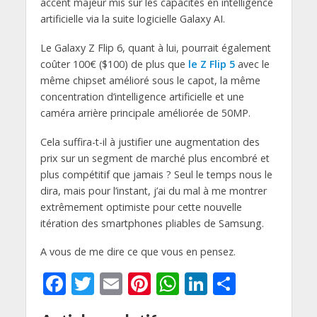
accent majeur mis sur les capacités en intelligence
artificielle via la suite logicielle Galaxy AI.
Le Galaxy Z Flip 6, quant à lui, pourrait également
coûter 100€ ($100) de plus que
le Z Flip 5
avec le
même chipset amélioré sous le capot, la même
concentration d’intelligence artificielle et une
caméra arrière principale améliorée de 50MP.
Cela suffira-t-il à justifier une augmentation des
prix sur un segment de marché plus encombré et
plus compétitif que jamais ? Seul le temps nous le
dira, mais pour l’instant, j’ai du mal à me montrer
extrêmement optimiste pour cette nouvelle
itération des smartphones pliables de Samsung.
A vous de me dire ce que vous en pensez.
F
T
E
Pi
W
Li
P
ac
w
m
nt
h
n
ar