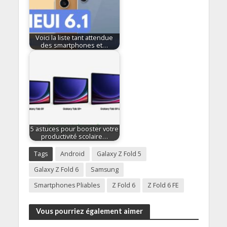
Voici la liste tant attendue
des smartphones et…
5 astuces pour booster votre
productivité scolaire…
Tags
Android
Galaxy Z Fold 5
Galaxy Z Fold 6
Samsung
Smartphones Pliables
Z Fold 6
Z Fold 6 FE
Vous pourriez également aimer