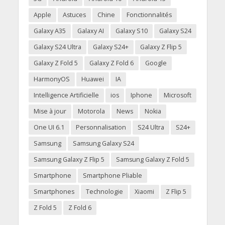
Apple
Astuces
Chine
Fonctionnalités
Galaxy A35
Galaxy AI
Galaxy S10
Galaxy S24
Galaxy S24 Ultra
Galaxy S24+
Galaxy Z Flip 5
Galaxy Z Fold 5
Galaxy Z Fold 6
Google
HarmonyOS
Huawei
IA
Intelligence Artificielle
ios
Iphone
Microsoft
Mise à jour
Motorola
News
Nokia
One UI 6.1
Personnalisation
S24 Ultra
S24+
Samsung
Samsung Galaxy S24
Samsung Galaxy Z Flip 5
Samsung Galaxy Z Fold 5
Smartphone
Smartphone Pliable
Smartphones
Technologie
Xiaomi
Z Flip 5
Z Fold 5
Z Fold 6