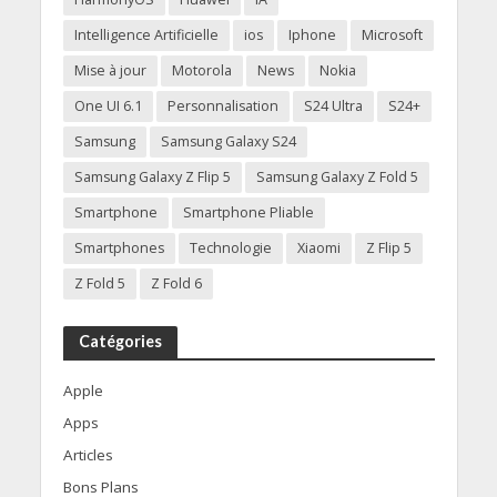
Intelligence Artificielle
ios
Iphone
Microsoft
Mise à jour
Motorola
News
Nokia
One UI 6.1
Personnalisation
S24 Ultra
S24+
Samsung
Samsung Galaxy S24
Samsung Galaxy Z Flip 5
Samsung Galaxy Z Fold 5
Smartphone
Smartphone Pliable
Smartphones
Technologie
Xiaomi
Z Flip 5
Z Fold 5
Z Fold 6
Catégories
Apple
Apps
Articles
Bons Plans