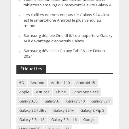
tablettes Samsung qui recevront la suite Galaxy AI
Les chiffres ne mentent pas : le Galaxy S24 Ultra
est le smartphone Android le plus vendu au
monde
Samsung déploie One UI 6.1 qui apportera Galaxy
AI à davantage d’appareils Galaxy
Samsung dévoile la Galaxy Tab S6 Lite Edition
2024
Étiquettes
5G
Android
Android 10
Android 15
Apple
Astuces
Chine
Fonctionnalités
Galaxy A35
Galaxy AI
Galaxy S10
Galaxy S24
Galaxy S24 Ultra
Galaxy S24+
Galaxy Z Flip 5
Galaxy Z Fold 5
Galaxy Z Fold 6
Google
HarmonyOS
Huawei
IA