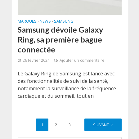
MARQUES
NEWS
SAMSUNG
•
•
Samsung dévoile Galaxy
Ring, sa première bague
connectée
26 février 2024
Ajouter un commentaire
Le Galaxy Ring de Samsung est lancé avec
des fonctionnalités de suivi de la santé,
notamment la surveillance de la fréquence
cardiaque et du sommeil, tout en...
1
2
3
…
SUIVANT
8