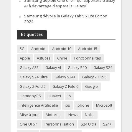
Samsung déploie One UI 6.1 qui apportera Galaxy
AI à davantage d’appareils Galaxy
Samsung dévoile la Galaxy Tab S6 Lite Edition
2024
Étiquettes
5G
Android
Android 10
Android 15
Apple
Astuces
Chine
Fonctionnalités
Galaxy A35
Galaxy AI
Galaxy S10
Galaxy S24
Galaxy S24 Ultra
Galaxy S24+
Galaxy Z Flip 5
Galaxy Z Fold 5
Galaxy Z Fold 6
Google
HarmonyOS
Huawei
IA
Intelligence Artificielle
ios
Iphone
Microsoft
Mise à jour
Motorola
News
Nokia
One UI 6.1
Personnalisation
S24 Ultra
S24+