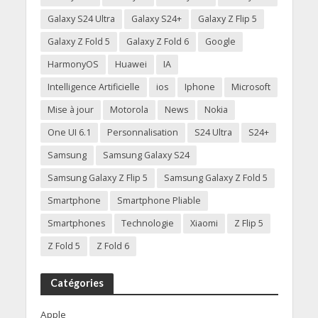
Galaxy S24 Ultra
Galaxy S24+
Galaxy Z Flip 5
Galaxy Z Fold 5
Galaxy Z Fold 6
Google
HarmonyOS
Huawei
IA
Intelligence Artificielle
ios
Iphone
Microsoft
Mise à jour
Motorola
News
Nokia
One UI 6.1
Personnalisation
S24 Ultra
S24+
Samsung
Samsung Galaxy S24
Samsung Galaxy Z Flip 5
Samsung Galaxy Z Fold 5
Smartphone
Smartphone Pliable
Smartphones
Technologie
Xiaomi
Z Flip 5
Z Fold 5
Z Fold 6
Catégories
Apple