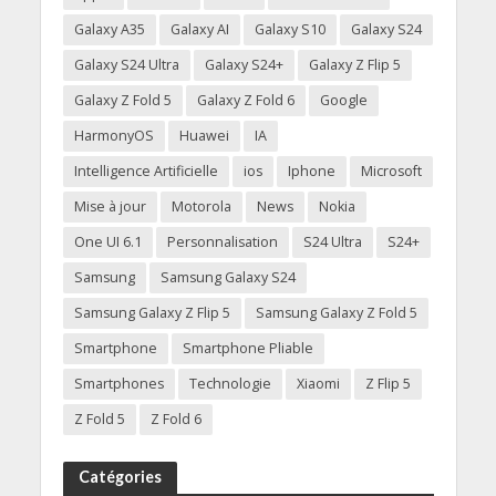
Galaxy A35
Galaxy AI
Galaxy S10
Galaxy S24
Galaxy S24 Ultra
Galaxy S24+
Galaxy Z Flip 5
Galaxy Z Fold 5
Galaxy Z Fold 6
Google
HarmonyOS
Huawei
IA
Intelligence Artificielle
ios
Iphone
Microsoft
Mise à jour
Motorola
News
Nokia
One UI 6.1
Personnalisation
S24 Ultra
S24+
Samsung
Samsung Galaxy S24
Samsung Galaxy Z Flip 5
Samsung Galaxy Z Fold 5
Smartphone
Smartphone Pliable
Smartphones
Technologie
Xiaomi
Z Flip 5
Z Fold 5
Z Fold 6
Catégories