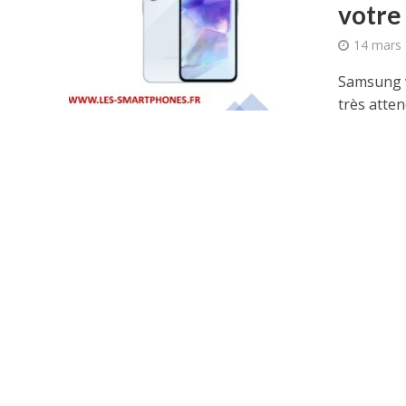
votre
14 mars
Samsung v
très atte