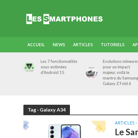
ACCUEIL
NEWS
ARTICLES
TUTORIELS
AP
omine
Les 7 fonctionnalités
Evolutions mineure
le
sous-estimées
pour un impact
des
d’Android 15
majeur, voilà le
e
mantra du Samsun
es
Galaxy Z Fold 6
Tag - Galaxy A34
ARTICLES
•
Le Sa