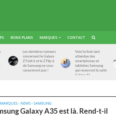
PS
BONS PLANS
MARQUES
CONTACT
s
Les dernières rumeurs
Voici la liste tant
concernant le Galaxy
attendue des
Z Fold 6 et le Z Flip 6
smartphones et
g
de Samsung ne vous
tablettes Samsung
rassureront pas !
qui recevront la suite
Galaxy AI
MARQUES
NEWS
SAMSUNG
•
•
msung Galaxy A35 est là. Rend-t-il