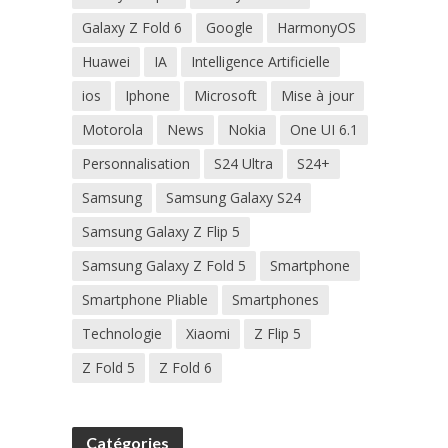
Galaxy Z Fold 6
Google
HarmonyOS
Huawei
IA
Intelligence Artificielle
ios
Iphone
Microsoft
Mise à jour
Motorola
News
Nokia
One UI 6.1
Personnalisation
S24 Ultra
S24+
Samsung
Samsung Galaxy S24
Samsung Galaxy Z Flip 5
Samsung Galaxy Z Fold 5
Smartphone
Smartphone Pliable
Smartphones
Technologie
Xiaomi
Z Flip 5
Z Fold 5
Z Fold 6
Catégories