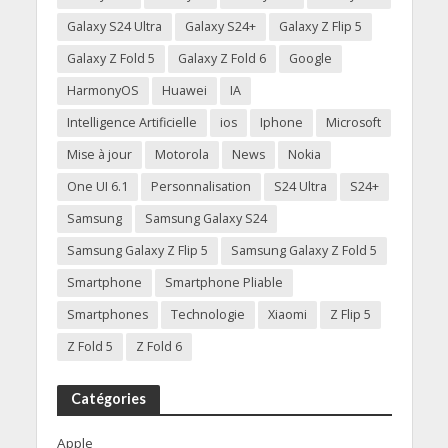
Galaxy S24 Ultra
Galaxy S24+
Galaxy Z Flip 5
Galaxy Z Fold 5
Galaxy Z Fold 6
Google
HarmonyOS
Huawei
IA
Intelligence Artificielle
ios
Iphone
Microsoft
Mise à jour
Motorola
News
Nokia
One UI 6.1
Personnalisation
S24 Ultra
S24+
Samsung
Samsung Galaxy S24
Samsung Galaxy Z Flip 5
Samsung Galaxy Z Fold 5
Smartphone
Smartphone Pliable
Smartphones
Technologie
Xiaomi
Z Flip 5
Z Fold 5
Z Fold 6
Catégories
Apple