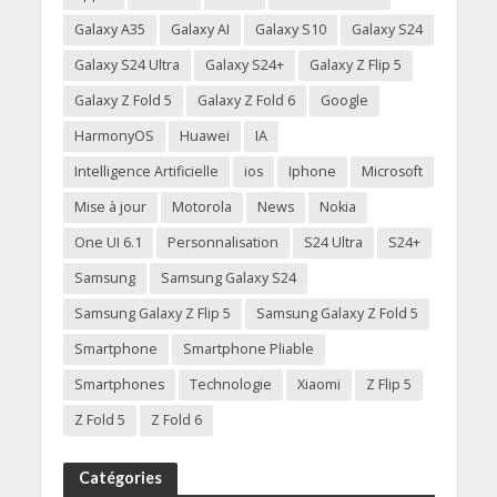
Galaxy A35
Galaxy AI
Galaxy S10
Galaxy S24
Galaxy S24 Ultra
Galaxy S24+
Galaxy Z Flip 5
Galaxy Z Fold 5
Galaxy Z Fold 6
Google
HarmonyOS
Huawei
IA
Intelligence Artificielle
ios
Iphone
Microsoft
Mise à jour
Motorola
News
Nokia
One UI 6.1
Personnalisation
S24 Ultra
S24+
Samsung
Samsung Galaxy S24
Samsung Galaxy Z Flip 5
Samsung Galaxy Z Fold 5
Smartphone
Smartphone Pliable
Smartphones
Technologie
Xiaomi
Z Flip 5
Z Fold 5
Z Fold 6
Catégories