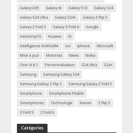
Galaxy A35
Galaxy AI
Galaxy S10
Galaxy S24
Galaxy S24 Ultra
Galaxy S24+
Galaxy Z Flip 5
Galaxy Z Fold 5
Galaxy Z Fold 6
Google
HarmonyOS
Huawei
IA
Intelligence Artificielle
ios
Iphone
Microsoft
Mise à jour
Motorola
News
Nokia
One UI 6.1
Personnalisation
S24 Ultra
S24+
Samsung
Samsung Galaxy S24
Samsung Galaxy Z Flip 5
Samsung Galaxy Z Fold 5
Smartphone
Smartphone Pliable
Smartphones
Technologie
Xiaomi
Z Flip 5
Z Fold 5
Z Fold 6
Catégories