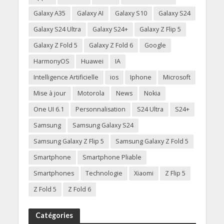
Galaxy A35
Galaxy AI
Galaxy S10
Galaxy S24
Galaxy S24 Ultra
Galaxy S24+
Galaxy Z Flip 5
Galaxy Z Fold 5
Galaxy Z Fold 6
Google
HarmonyOS
Huawei
IA
Intelligence Artificielle
ios
Iphone
Microsoft
Mise à jour
Motorola
News
Nokia
One UI 6.1
Personnalisation
S24 Ultra
S24+
Samsung
Samsung Galaxy S24
Samsung Galaxy Z Flip 5
Samsung Galaxy Z Fold 5
Smartphone
Smartphone Pliable
Smartphones
Technologie
Xiaomi
Z Flip 5
Z Fold 5
Z Fold 6
Catégories