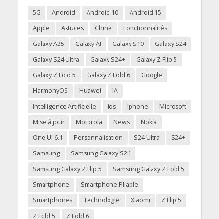
5G
Android
Android 10
Android 15
Apple
Astuces
Chine
Fonctionnalités
Galaxy A35
Galaxy AI
Galaxy S10
Galaxy S24
Galaxy S24 Ultra
Galaxy S24+
Galaxy Z Flip 5
Galaxy Z Fold 5
Galaxy Z Fold 6
Google
HarmonyOS
Huawei
IA
Intelligence Artificielle
ios
Iphone
Microsoft
Mise à jour
Motorola
News
Nokia
One UI 6.1
Personnalisation
S24 Ultra
S24+
Samsung
Samsung Galaxy S24
Samsung Galaxy Z Flip 5
Samsung Galaxy Z Fold 5
Smartphone
Smartphone Pliable
Smartphones
Technologie
Xiaomi
Z Flip 5
Z Fold 5
Z Fold 6