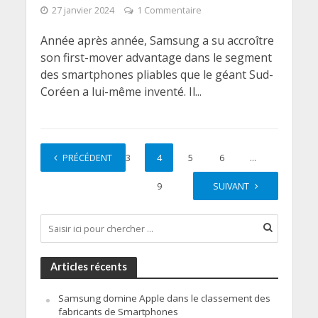
27 janvier 2024
1 Commentaire
Année après année, Samsung a su accroître
son first-mover advantage dans le segment
des smartphones pliables que le géant Sud-
Coréen a lui-même inventé. Il...
PRÉCÉDENT
1
2
3
4
5
6
…
9
SUIVANT
Articles récents
Samsung domine Apple dans le classement des
fabricants de Smartphones