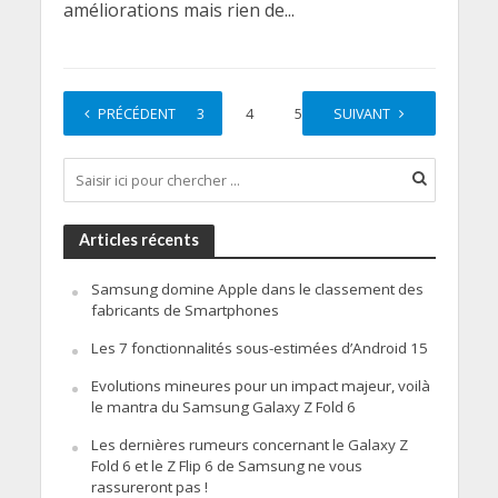
améliorations mais rien de...
PRÉCÉDENT
1
2
3
4
5
SUIVANT
…
9
Articles récents
Samsung domine Apple dans le classement des
fabricants de Smartphones
Les 7 fonctionnalités sous-estimées d’Android 15
Evolutions mineures pour un impact majeur, voilà
le mantra du Samsung Galaxy Z Fold 6
Les dernières rumeurs concernant le Galaxy Z
Fold 6 et le Z Flip 6 de Samsung ne vous
rassureront pas !