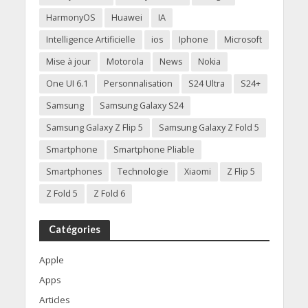
HarmonyOS
Huawei
IA
Intelligence Artificielle
ios
Iphone
Microsoft
Mise à jour
Motorola
News
Nokia
One UI 6.1
Personnalisation
S24 Ultra
S24+
Samsung
Samsung Galaxy S24
Samsung Galaxy Z Flip 5
Samsung Galaxy Z Fold 5
Smartphone
Smartphone Pliable
Smartphones
Technologie
Xiaomi
Z Flip 5
Z Fold 5
Z Fold 6
Catégories
Apple
Apps
Articles