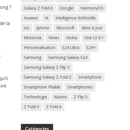
sung ?
Galaxy Z Fold 6
Google
HarmonyOS
Huawei
IA
Intelligence Artificielle
de la
ios
Iphone
Microsoft
Mise à jour
Motorola
News
Nokia
One UI 6.1
Personnalisation
S24 Ultra
S24+
g
Samsung
Samsung Galaxy S24
Samsung Galaxy Z Flip 5
Samsung Galaxy Z Fold 5
Smartphone
u’il
eint
Smartphone Pliable
Smartphones
Technologie
Xiaomi
Z Flip 5
Z Fold 5
Z Fold 6
Catégories