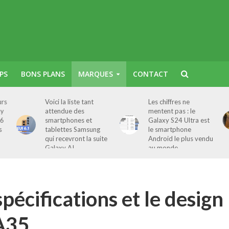
PS
BONS PLANS
MARQUES
CONTACT
urs
Voici la liste tant
Les chiffres ne
xy
attendue des
mentent pas : le
 6
smartphones et
Galaxy S24 Ultra est
s
tablettes Samsung
le smartphone
qui recevront la suite
Android le plus vendu
Galaxy AI
au monde
pécifications et le design
A35