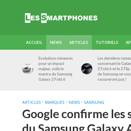
ACCUEIL
NEWS
ARTICLES
TUTORIELS
AP
onnalités
Evolutions mineures
Les dernières rume
ées
pour un impact
concernant le Gala
15
majeur, voilà le
Z Fold 6 et le Z Flip
mantra du Samsung
de Samsung ne vou
Galaxy Z Fold 6
rassureront pas !
ARTICLES
•
MARQUES
•
NEWS
•
SAMSUNG
Google confirme les s
du Samsung Galaxy 