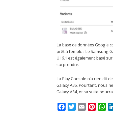
La base de données Google co
prêt à l’emploi. Le Samsung G
UI 6.1 est également basé su
surprendre.
La Play Console n’a rien dit d
Galaxy A35. Pourtant, nous n
Galaxy A34, et sa suite pourra
F
T
E
Pi