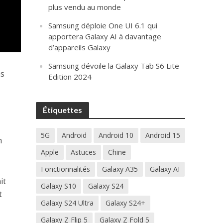
plus vendu au monde
Samsung déploie One UI 6.1 qui
apportera Galaxy AI à davantage
d’appareils Galaxy
Samsung dévoile la Galaxy Tab S6 Lite
ns
Edition 2024
Étiquettes
5G
Android
Android 10
Android 15
n
Apple
Astuces
Chine
Fonctionnalités
Galaxy A35
Galaxy AI
it
Galaxy S10
Galaxy S24
t
Galaxy S24 Ultra
Galaxy S24+
Galaxy Z Flip 5
Galaxy Z Fold 5