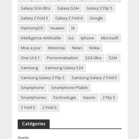
Galaxy S24 Ultra
Galaxy S24+
Galaxy Z Flip 5
Galaxy Z Fold 5
Galaxy Z Fold 6
Google
HarmonyOS
Huawei
IA
Intelligence Artificielle
ios
Iphone
Microsoft
Mise à jour
Motorola
News
Nokia
One UI 6.1
Personnalisation
S24 Ultra
S24+
Samsung
Samsung Galaxy S24
Samsung Galaxy Z Flip 5
Samsung Galaxy Z Fold 5
Smartphone
Smartphone Pliable
Smartphones
Technologie
Xiaomi
Z Flip 5
Z Fold 5
Z Fold 6
Catégories
Apple