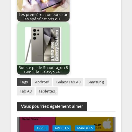
Les premières rumeurs sur
les spécifications du…
Boosté par le Snapdragon 8
Gen 3, le Galaxy S24…
Tags
Android
Galaxy Tab A8
Samsung
Tab A8
Tablettes
Vous pourriez également aimer
APPLE
ARTICLES
MARQUES