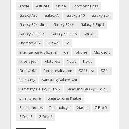
Apple
Astuces
Chine
Fonctionnalités
Galaxy A35
Galaxy AI
Galaxy S10
Galaxy S24
Galaxy S24 Ultra
Galaxy S24+
Galaxy Z Flip 5
Galaxy Z Fold 5
Galaxy Z Fold 6
Google
HarmonyOS
Huawei
IA
Intelligence Artificielle
ios
Iphone
Microsoft
Mise à jour
Motorola
News
Nokia
One UI 6.1
Personnalisation
S24 Ultra
S24+
Samsung
Samsung Galaxy S24
Samsung Galaxy Z Flip 5
Samsung Galaxy Z Fold 5
Smartphone
Smartphone Pliable
Smartphones
Technologie
Xiaomi
Z Flip 5
Z Fold 5
Z Fold 6