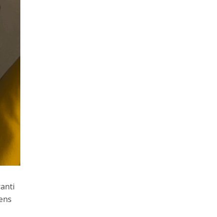
anti
sens