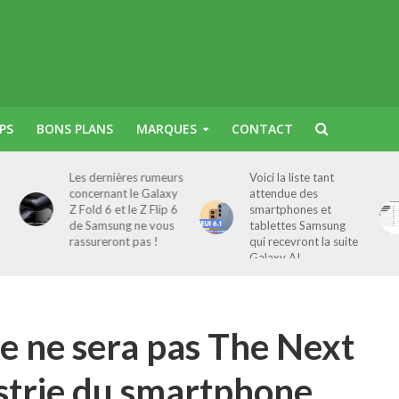
PS
BONS PLANS
MARQUES
CONTACT
urs
Voici la liste tant
Les chiffres ne
xy
attendue des
mentent pas : le
 6
smartphones et
Galaxy S24 Ultra est
s
tablettes Samsung
le smartphone
qui recevront la suite
Android le plus vendu
Galaxy AI
au monde
e ne sera pas The Next
ustrie du smartphone