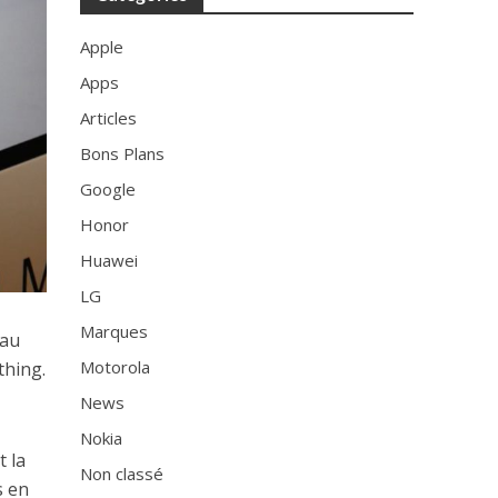
Apple
Apps
Articles
Bons Plans
Google
Honor
Huawei
LG
Marques
 au
Motorola
thing.
News
Nokia
t la
Non classé
s en