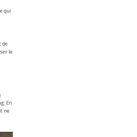
e qui
t de
ser le
s
ng. En
it ne