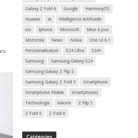
Galaxy Z Fold 6
Google
HarmonyOS
Huawei
IA
Intelligence Artificielle
ios
Iphone
Microsoft
Mise à jour
Motorola
News
Nokia
One UI 6.1
Personnalisation
S24 Ultra
S24+
urs
Samsung
Samsung Galaxy S24
Samsung Galaxy Z Flip 5
Samsung Galaxy Z Fold 5
Smartphone
Smartphone Pliable
Smartphones
Technologie
Xiaomi
Z Flip 5
Z Fold 5
Z Fold 6
Catégories