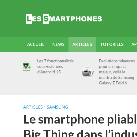
ACCUEIL
NEWS
ARTICLES
TUTORIELS
AP
onnalités
Evolutions mineures
Les dernières rume
ées
pour un impact
concernant le Gala
15
majeur, voilà le
Z Fold 6 et le Z Flip
mantra du Samsung
de Samsung ne vou
Galaxy Z Fold 6
rassureront pas !
ARTICLES
•
SAMSUNG
Le smartphone pliabl
Big Thing dans l’ind