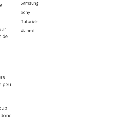
Samsung
le
Sony
Tutoriels
 sur
Xiaomi
n de
ère
e peu
coup
 donc