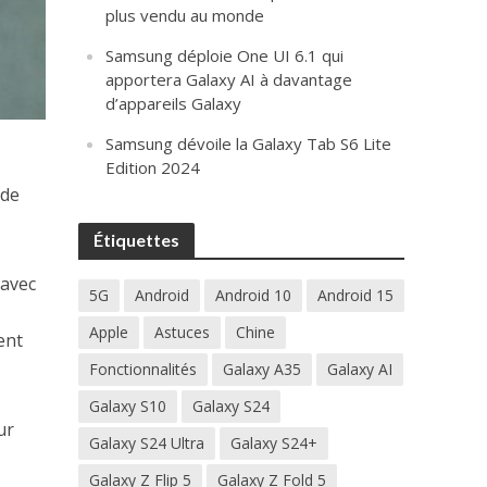
plus vendu au monde
Samsung déploie One UI 6.1 qui
apportera Galaxy AI à davantage
d’appareils Galaxy
Samsung dévoile la Galaxy Tab S6 Lite
Edition 2024
nde
Étiquettes
’avec
5G
Android
Android 10
Android 15
Apple
Astuces
Chine
ent
Fonctionnalités
Galaxy A35
Galaxy AI
Galaxy S10
Galaxy S24
ur
Galaxy S24 Ultra
Galaxy S24+
Galaxy Z Flip 5
Galaxy Z Fold 5