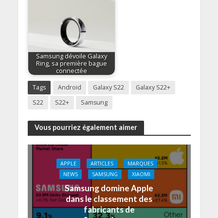
Samsung dévoile Galaxy
Ring, sa première bague
connectée
Tags
Android
Galaxy S22
Galaxy S22+
S22
S22+
Samsung
Vous pourriez également aimer
APPLE
ARTICLES
MARQUES
NEWS
SAMSUNG
XIAOMI
Samsung domine Apple
dans le classement des
fabricants de