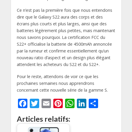
Ce n’est pas la première fois que nous entendons
dire que le Galaxy S22 aura des corps et des
écrans plus courts et plus larges, ainsi que des
batteries légèrement plus petites, mais maintenant
nous savons pourquoi. La certification FCC du
S22+ officialise la batterie de 4500mAh annoncée
par la rumeur et confirme essentiellement qu’un
nouveau ratio d’aspect et un design plus élégant
attendent les acheteurs du S22 et du S22+.
Pour le reste, attendons de voir ce que les
prochaines semaines nous apprendrons
concernant cette nouvelle série de la gamme S.
F
T
E
Pi
W
Li
P
ac
w
m
nt
h
n
ar
Articles relatifs:
e
itt
ai
er
at
k
ta
b
er
l
e
s
e
g