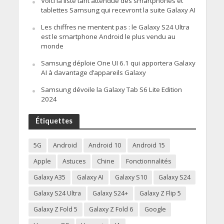
Voici la liste tant attendue des smartphones et
tablettes Samsung qui recevront la suite Galaxy AI
Les chiffres ne mentent pas : le Galaxy S24 Ultra
est le smartphone Android le plus vendu au
monde
Samsung déploie One UI 6.1 qui apportera Galaxy
AI à davantage d’appareils Galaxy
Samsung dévoile la Galaxy Tab S6 Lite Edition
2024
Étiquettes
5G
Android
Android 10
Android 15
Apple
Astuces
Chine
Fonctionnalités
Galaxy A35
Galaxy AI
Galaxy S10
Galaxy S24
Galaxy S24 Ultra
Galaxy S24+
Galaxy Z Flip 5
Galaxy Z Fold 5
Galaxy Z Fold 6
Google