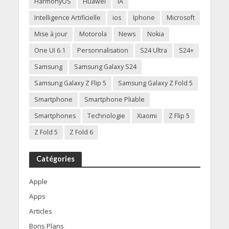
HarmonyOS
Huawei
IA
Intelligence Artificielle
ios
Iphone
Microsoft
Mise à jour
Motorola
News
Nokia
One UI 6.1
Personnalisation
S24 Ultra
S24+
Samsung
Samsung Galaxy S24
Samsung Galaxy Z Flip 5
Samsung Galaxy Z Fold 5
Smartphone
Smartphone Pliable
Smartphones
Technologie
Xiaomi
Z Flip 5
Z Fold 5
Z Fold 6
Catégories
Apple
Apps
Articles
Bons Plans